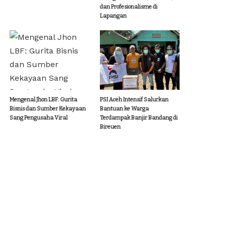
dan Profesionalisme di
Lapangan
Mengenal Jhon LBF: Gurita
PSI Aceh Intensif Salurkan
Bisnis dan Sumber Kekayaan
Bantuan ke Warga
Sang Pengusaha Viral
Terdampak Banjir Bandang di
Bireuen