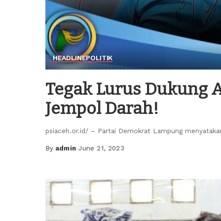
HEADLINE
POLITIK
Tegak Lurus Dukung 
Jempol Darah!
psiaceh.or.id/ – Partai Demokrat Lampung menyatakan
By
admin
June 21, 2023
Posted
by