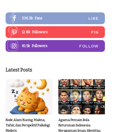
LIKE
236.3k
Fans
PIN
12.8k
Followers
FOLLOW
81.5k
Followers
Latest Posts
Kode Alam Kucing: Makna,
Agama Pemain Bola
Tafsir, dan Perspektif Psikologi
Keturunan Indonesia:
Modern
Keragaman Iman, Identitas,