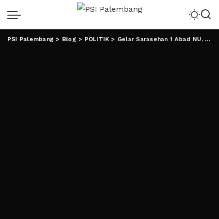
PSI Palembang
>
Blog
>
POLITIK
>
Gelar Sarasehan 1 Abad NU, PKB Hadirkan Jurnalis Hingga Purnawirawan TNI