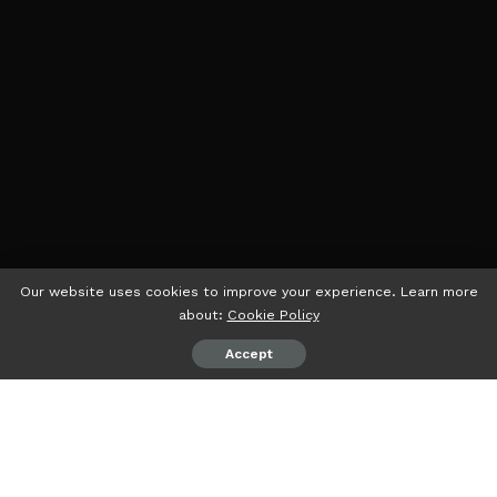
Our website uses cookies to improve your experience. Learn more
about:
Cookie Policy
Accept
psiaceh.or.id/
– DPW Partai Kebangkitan Bangsa (PKB)
Provinsi Lampung menggelar sarasehan kebangsaan
refleksi Satu Abad Nahdlatul Ulama di Graha Abdurrahman