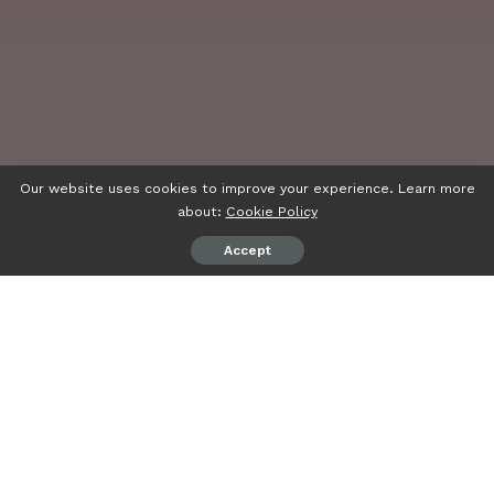
Our website uses cookies to improve your experience. Learn more
about:
Cookie Policy
Accept
psiaceh.or.id/
– Putri bungsu anggota DPR RI Mukhlis
Basri, Laras Tri Handayani mengurungkan niatnya maju
DPD RI pada pemilu 2024 mendatang.
Perempuan yang belakangan populer dengan foto
berkebaya merah itu lebih memilih mengurus bisnis
keluarga ketimbang berebut dukungan dalam kancah