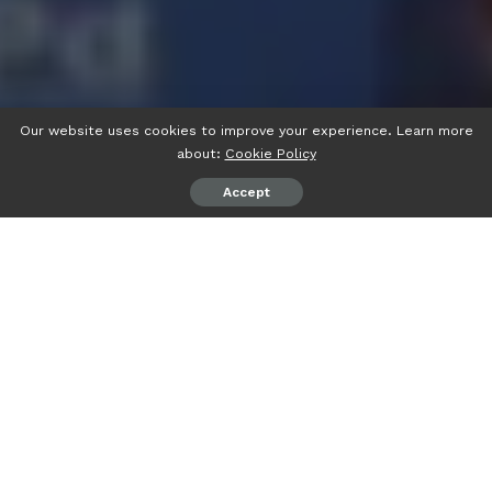
Our website uses cookies to improve your experience. Learn more
about:
Cookie Policy
Accept
psiaceh.or.id/
– Korp PMII Putri (Kopri) Rayon Ekonomi
dan Bisnis Islam (FEBI) Komisariat Raden Intan Lampung
membangun ruang inklusif dengan menggelar dialog
publik, Jumat (17/03/2023).
Dialog yang digelar di GSG Syariah UIN Raden Intan
Lampung itu, menampilkan Soft Opening Sanggar Tari
Perisai Biru dan mengangkat tema “Mewujudkan
Inklusifitas, Keadilan dan Kesetaraan”.