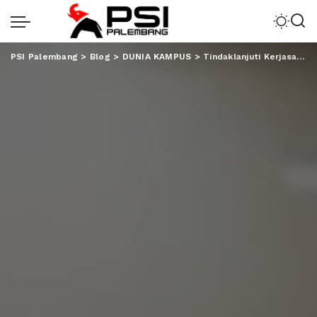
PSI Palembang
>
Blog
>
DUNIA KAMPUS
>
Tindaklanjuti Kerjasama, University le Harve Prancis Kunjungi Unila