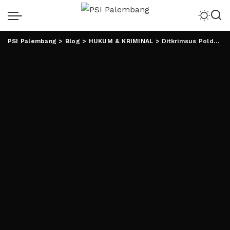
PSI Palembang
>
Blog
>
HUKUM & KRIMINAL
>
Ditkrimsus Polda Lampung Hentikan Kasus Tiktokers Bima Yudho