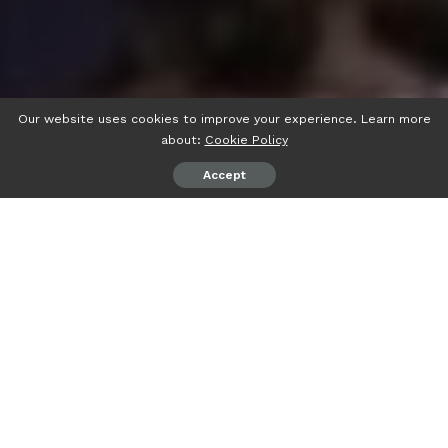
Our website uses cookies to improve your experience. Learn more
about:
Cookie Policy
Accept
psiaceh.or.id/
– Ketua DPRD Lampung Migrum Gumay
mendorong pemerintah provinsi setempat bisa
memperbaiki kondisi jalan rusak di daerah itu.
Hal tersebut dikatakan Mingrum saat menjadi narasumber
dalam podcast di Kantor Berita Antara Lampung, Selasa
(16/05/2023) kemarin.
Menurut Migrum, kondisi jalan di daerah yang dipimpin