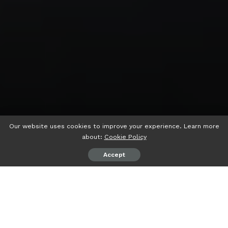
Our website uses cookies to improve your experience. Learn more
about:
Cookie Policy
Accept
psiaceh.or.id/
– Rumah Perempuan dan Anak (RPA)
Lampung, akan memperkarakan salah satu tenaga medis
di Bandarlampung yang diduga melakukan malpraktik
terhadap RAP (bayi usia 6 bulan) yang belakangan menjadi