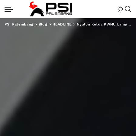
PSI Palembang
>
Blog
>
HEADLINE
>
Nyalon Ketua PWNU Lampung, Kanwil Kemenag Siap Wujudkan Misi Besar NU