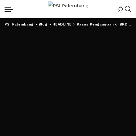
PSI Palembang
>
Blog
>
HEADLINE
>
Kasus Penganiyaan di BKD Naik ke Penyidikan, Polisi Segera Tetapkan Tersangka